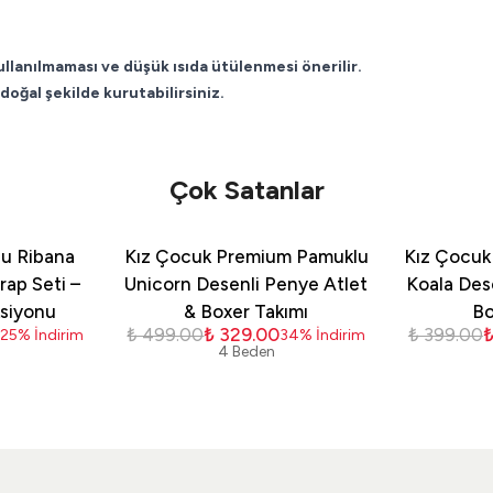
ullanılmaması ve düşük ısıda ütülenmesi önerilir.
doğal şekilde kurutabilirsiniz.
Çok Satanlar
u Ribana
Kız Çocuk Premium Pamuklu
Kız Çocuk
ap Seti –
Unicorn Desenli Penye Atlet
Koala Des
ksiyonu
& Boxer Takımı
Bo
0
₺ 499.00
₺ 329.00
₺ 399.00
₺
25
%
İndirim
34
%
İndirim
4 Beden