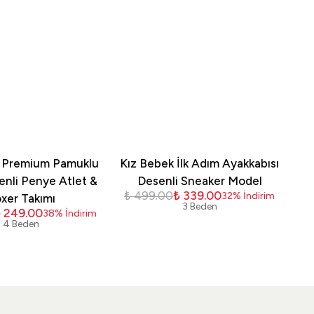
 Premium Pamuklu
Kız Bebek İlk Adım Ayakkabısı
enli Penye Atlet &
Desenli Sneaker Model
₺ 499.00
₺ 339.00
32
%
İndirim
xer Takımı
P
3 Beden
 249.00
₺ 
38
%
İndirim
4 Beden