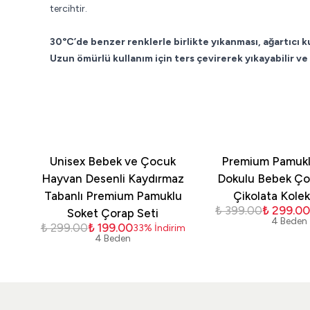
tercihtir.
30°C’de benzer renklerle birlikte yıkanması, ağartıcı k
Uzun ömürlü kullanım için ters çevirerek yıkayabilir ve 
Unisex Bebek ve Çocuk
Premium Pamukl
Hayvan Desenli Kaydırmaz
Dokulu Bebek Çor
Tabanlı Premium Pamuklu
Çikolata Kole
₺ 399.00
₺ 299.0
Soket Çorap Seti
4 Beden
₺ 299.00
₺ 199.00
33
%
İndirim
4 Beden