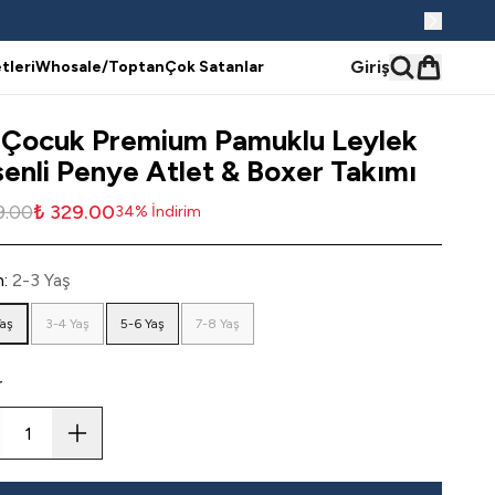
Giriş
tleri
Whosale/Toptan
Çok Satanlar
 Çocuk Premium Pamuklu Leylek
enli Penye Atlet & Boxer Takımı
9.00
₺ 329.00
34
%
İndirim
n
:
2-3 Yaş
Yaş
3-4 Yaş
5-6 Yaş
7-8 Yaş
r