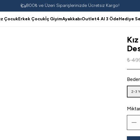
800₺ ve Üzeri Siparişlerinizde Ücretsiz Kargo!
ız Çocuk
Erkek Çocuk
İç Giyim
Ayakkabı
Outlet
4 Al 3 Öde
Hediye Se
Kız
Des
₺ 49
Bede
2-3 
Mikta