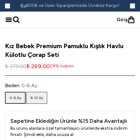
go!
800₺ ve Üzeri Siparişlerinizde Ücretsiz Kargo!
Giriş
Kız Bebek Premium Pamuklu Kışlık Havlu
Külotlu Çorap Seti
₺ 379.00
₺ 269.00
29
%
İndirim
Beden
:
0-6 Ay
0-6 Ay
6-12 Ay
Sepetine Eklediğin Ürünle %15 Daha Avantajlı
Bu ürünü alanlara özel tamamlayıcı ürünlerde ekstra indirim
fırsatı. Şimdi ekle, daha ucuza al.