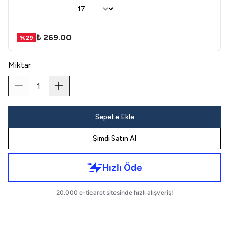
₺ 269.00
%
29
Miktar
Sepete Ekle
Şimdi Satın Al