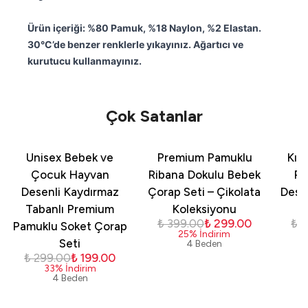
Ürün içeriği: %80 Pamuk, %18 Naylon, %2 Elastan.
30°C’de benzer renklerle yıkayınız. Ağartıcı ve
kurutucu kullanmayınız.
Çok Satanlar
Unisex Bebek ve
Premium Pamuklu
Kız
Çocuk Hayvan
Ribana Dokulu Bebek
Pa
Desenli Kaydırmaz
Çorap Seti – Çikolata
Dese
Tabanlı Premium
Koleksiyonu
₺ 399.00
₺ 299.00
₺ 
Pamuklu Soket Çorap
25
%
İndirim
Seti
4 Beden
₺ 299.00
₺ 199.00
33
%
İndirim
4 Beden